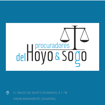
C/ MAZO DE SANTO DOMINGO, 4 1.ºB
49600 BENAVENTE (ZAMORA)